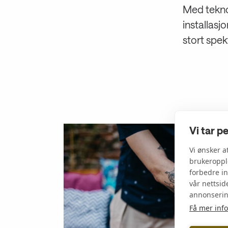
Med tekno
installasj
stort spek
Vi tar p
Vi ønsker a
brukeropple
et
forbedre in
vår nettsid
annonserin
 mest
Få mer inf
es det kjeler
i komfyren