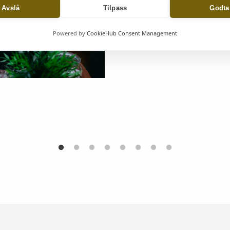
Avslå
Tilpass
Godta
Les mer
Powered by
CookieHub Consent Management