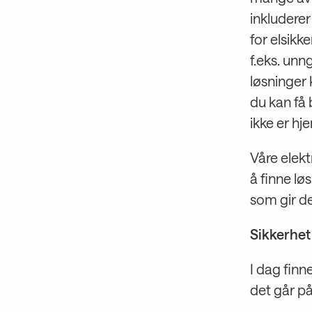
inkluderer
for elsik
f.eks. unn
løsninger 
du kan få
ikke er h
Våre elekt
å finne lø
som gir d
Sikkerhet
I dag finn
det går p