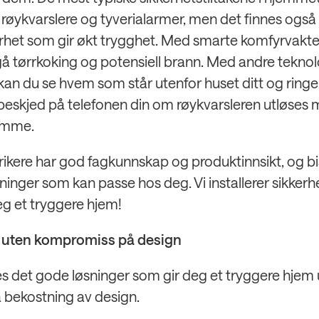
 røykvarslere og tyverialarmer, men det finnes også f
kerhet som gir økt trygghet. Med smarte komfyrvakt
gå tørrkoking og potensiell brann. Med andre tekno
kan du se hvem som står utenfor huset ditt og ringer
 beskjed på telefonen din om røykvarsleren utløses
jemme.
rikere har god fagkunnskap og produktinnsikt, og bi
sninger som kan passe hos deg. Vi installerer sikkerhe
eg et tryggere hjem!
 uten kompromiss på design
es det gode løsninger som gir deg et tryggere hjem 
å bekostning av design.