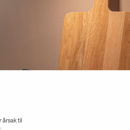
 årsak til
t