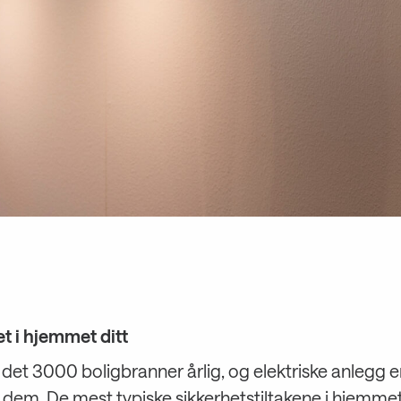
et i hjemmet ditt
 det 3000 boligbranner årlig, og elektriske anlegg er
dem. De mest typiske sikkerhetstiltakene i hjemme