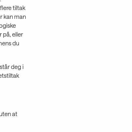
lere tiltak
er kan man
logiske
 på, eller
 mens du
står deg i
tstiltak
uten at