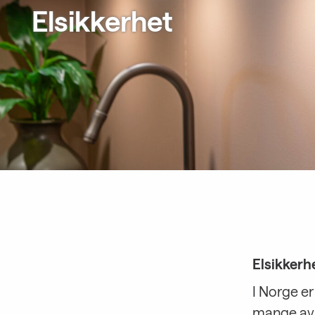
Elsikkerhet
Elsikkerh
I Norge er
mange av 