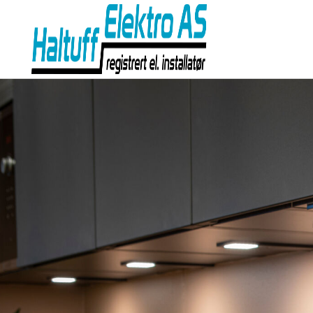
Gå
til
innholdet