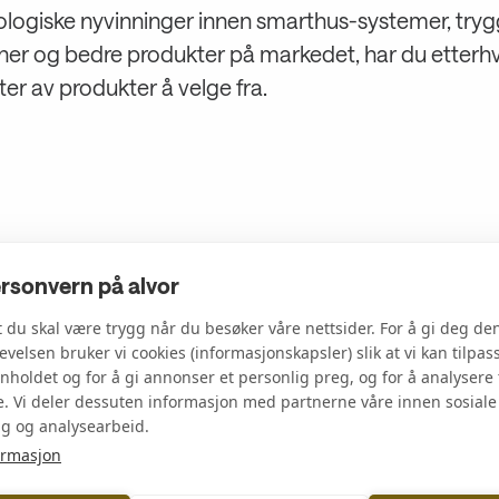
logiske nyvinninger innen smarthus-systemer, tryg
oner og bedre produkter på markedet, har du etterhve
ter av produkter å velge fra.
ersonvern på alvor
t du skal være trygg når du besøker våre nettsider. For å gi deg de
velsen bruker vi cookies (informasjonskapsler) slik at vi kan tilpas
nholdet og for å gi annonser et personlig preg, og for å analysere t
e. Vi deler dessuten informasjon med partnerne våre innen sosiale
g og analysearbeid.
Strøm ti
ormasjon
du det t