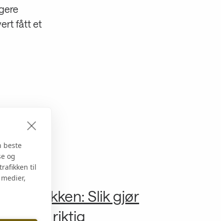
gere
rt fått et
n beste
se og
rafikken til
 medier,
l utekjøkken: Slik gjør
rygt og riktig